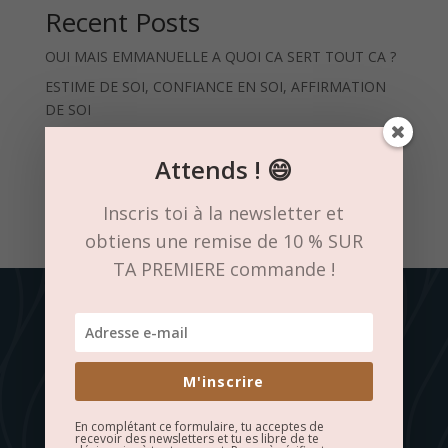
Recent Posts
OUI MAIS EMMANUELLE A QUOI CA SERT TOUT CA ?
ESTIME DE SOI, CONFIANCE EN SOI, AFFIRMATION
DE SOI
Recent Comments
Attends ! 😄
Aucun commentaire à afficher.
Inscris toi à la newsletter et
obtiens une remise de 10 % SUR
TA PREMIERE commande !
Mes réseaux
M'inscrire
En complétant ce formulaire, tu acceptes de
recevoir des newsletters et tu es libre de te