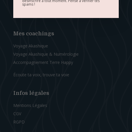
désinscrire à tout moment. Pense à vérifier tes
spams !
Mes coachings
Voyage Akashique
Voyage Akashique & Numérologie
Accompagnement Terre Happy
Écoute ta voix, trouve ta voie
Infos légales
Mentions Légales
CGV
RGPD